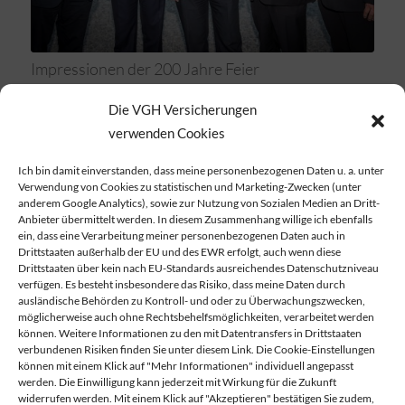
Impressionen der 200 Jahre Feier
Sehen Sie Impressionen vom 16. September.
Die VGH Versicherungen
verwenden Cookies
Ich bin damit einverstanden, dass meine personenbezogenen Daten u. a. unter
Verwendung von Cookies zu statistischen und Marketing-Zwecken (unter
anderem Google Analytics), sowie zur Nutzung von Sozialen Medien an Dritt-
Anbieter übermittelt werden. In diesem Zusammenhang willige ich ebenfalls
ein, dass eine Verarbeitung meiner personenbezogenen Daten auch in
Drittstaaten außerhalb der EU und des EWR erfolgt, auch wenn diese
Drittstaaten über kein nach EU-Standards ausreichendes Datenschutzniveau
verfügen. Es besteht insbesondere das Risiko, dass meine Daten durch
ausländische Behörden zu Kontroll- und oder zu Überwachungszwecken,
möglicherweise auch ohne Rechtsbehelfsmöglichkeiten, verarbeitet werden
können. Weitere Informationen zu den mit Datentransfers in Drittstaaten
verbundenen Risiken finden Sie unter diesem Link. Die Cookie-Einstellungen
können mit einem Klick auf "Mehr Informationen" individuell angepasst
werden. Die Einwilligung kann jederzeit mit Wirkung für die Zukunft
widerrufen werden. Mit einem Klick auf "Akzeptieren" bestätigen Sie zudem,