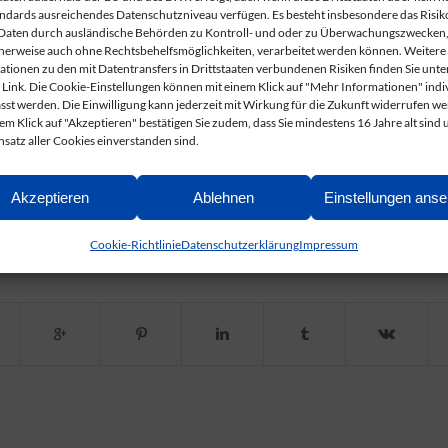
ndards ausreichendes Datenschutzniveau verfügen. Es besteht insbesondere das Risiko
Daten durch ausländische Behörden zu Kontroll- und oder zu Überwachungszwecken
herweise auch ohne Rechtsbehelfsmöglichkeiten, verarbeitet werden können. Weitere
 wurde zum 1. Mal die Allgemeine Ständeversammlung f
ationen zu den mit Datentransfers in Drittstaaten verbundenen Risiken finden Sie unte
 Link. Die Cookie-Einstellungen können mit einem Klick auf "Mehr Informationen" indi
en. Dieses Jubiläum war Anlaß für den 1. Allgemeinen
sst werden. Die Einwilligung kann jederzeit mit Wirkung für die Zukunft widerrufen w
dschaften, die bis heute unter anderem als Träger de
em Klick auf "Akzeptieren" bestätigen Sie zudem, dass Sie mindestens 16 Jahre alt sind 
satz aller Cookies einverstanden sind.
er tätig sind.
Akzeptieren
Ablehnen
Einstellungen ans
Cookie-Richtlinie
Datenschutzerklärung
Impressum