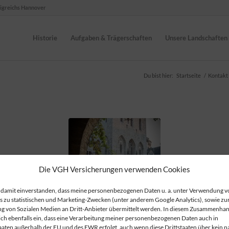
nigreichs Hannover
Historie
Aufgaben & Trägerschaften
Unsere Landschaften
Du bist hier:
Startseite
/
Kontakt
Die VGH Versicherungen verwenden Cookies
n damit einverstanden, dass meine personenbezogenen Daten u. a. unter Verwendung v
s zu statistischen und Marketing-Zwecken (unter anderem Google Analytics), sowie zu
g von Sozialen Medien an Dritt-Anbieter übermittelt werden. In diesem Zusammenha
 ich ebenfalls ein, dass eine Verarbeitung meiner personenbezogenen Daten auch in
Jahre 1. Allgemeine Ständeversam
taaten außerhalb der EU und des EWR erfolgt, auch wenn diese Drittstaaten über kein 