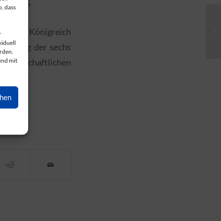
, dass
,
ür das Königreich
r
viduell
 Landtag der sechs
erden.
r Landschaftlichen
und mit
ehen